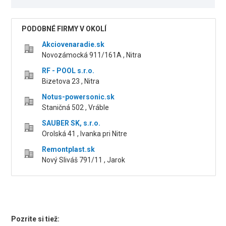
PODOBNÉ FIRMY V OKOLÍ
Akciovenaradie.sk
Novozámocká 911/161A , Nitra
RF - POOL s.r.o.
Bizetova 23 , Nitra
Notus-powersonic.sk
Staničná 502 , Vráble
SAUBER SK, s.r.o.
Orolská 41 , Ivanka pri Nitre
Remontplast.sk
Nový Sliváš 791/11 , Jarok
Pozrite si tiež: