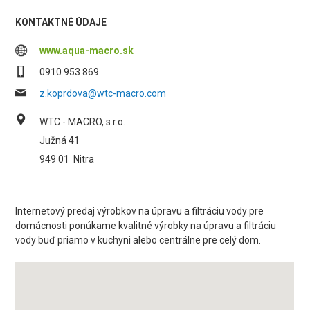
KONTAKTNÉ ÚDAJE
www.aqua-macro.sk
0910 953 869
z.koprdova@wtc-macro.com
WTC - MACRO, s.r.o.
Južná 41
949 01
Nitra
Internetový predaj výrobkov na úpravu a filtráciu vody pre
domácnosti ponúkame kvalitné výrobky na úpravu a filtráciu
vody buď priamo v kuchyni alebo centrálne pre celý dom.