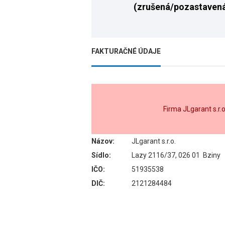
(zrušená/pozastaven
FAKTURAČNÉ ÚDAJE
Firma JLgarant s.r.
Názov:
JLgarant s.r.o.
Sídlo:
Lazy 2116/37, 026 01 Bziny
IČO:
51935538
DIČ:
2121284484