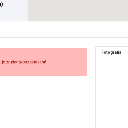
á)
Fotografia
o. je zrušená/pozastavená