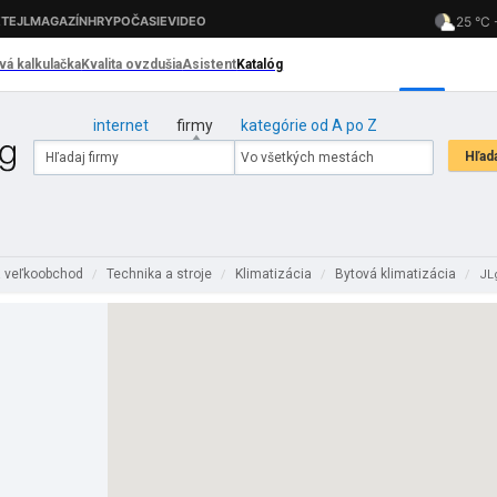
internet
firmy
kategórie od A po Z
a veľkoobchod
Technika a stroje
Klimatizácia
Bytová klimatizácia
/
/
/
/
JLg