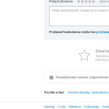
Pridaj hodnotenie:
vyber h
Pridávať hodnotenie môže len
prihlás
Zatiaľ b
Túto firmu
Poznáš ju?
Prevádzkovateľ nenesie zodpovednosť z
Pozrite si tiež:
Domáce potreby ‑ internetové
Katalóg
|
O nás
|
Reklama
|
Podmienky
|
Cook