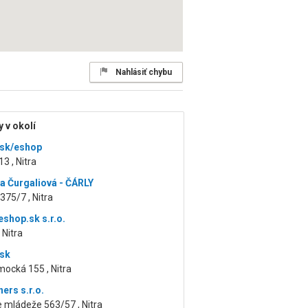
Nahlásiť chybu
 v okolí
sk/eshop
3 , Nitra
a Čurgaliová - ČÁRLY
375/7 , Nitra
eshop.sk s.r.o.
 Nitra
sk
ocká 155 , Nitra
ers s.r.o.
 mládeže 563/57 , Nitra