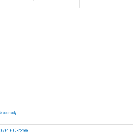
vé obchody
tavenie súkromia