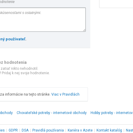
odnotenie
ený používateľ
.
ez hodnotenia
 zatiaľ nikto nehodnotil.
 Pridaj k nej svoje hodnotenie.
a informácie na tejto stránke.
Viac v Pravidlách
 obchody
Chovateľské potreby ‑ internetové obchody
Hobby potreby ‑ interneto
ies
|
GDPR
|
DSA
|
Pravidlá používania
|
Kariéra v Azete
|
Kontakt
katalóg
|
Nas