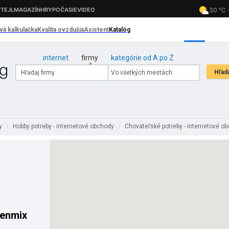
internet
firmy
kategórie od A po Z
dy
Hobby potreby - internetové obchody
Chovateľské potreby - internetové o
/
/
Venmix