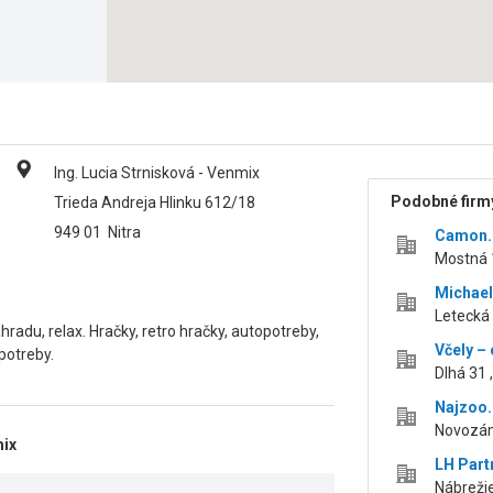
Ing. Lucia Strnisková - Venmix
Podobné firmy
Trieda Andreja Hlinku 612/18
949 01
Nitra
Camon.
Mostná 1
Michael
Letecká 
hradu, relax. Hračky, retro hračky, autopotreby,
Včely – 
potreby.
Dlhá 31 ,
Najzoo.
Novozám
mix
LH Partn
Nábrežie