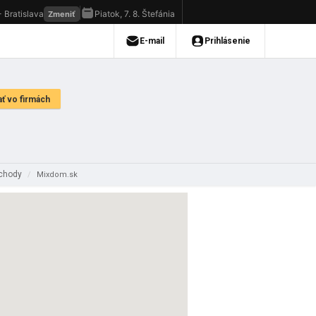
bchody
/
Mixdom.sk