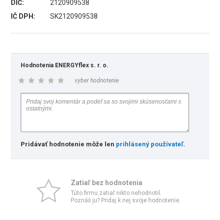
DIČ:
2120909538
IČ DPH:
SK2120909538
Hodnotenia ENERGYflex s. r. o.
vyber hodnotenie
Pridávať hodnotenie môže len
prihlásený používateľ
.
Zatiaľ bez hodnotenia
Túto firmu zatiaľ nikto nehodnotil.
Poznáš ju? Pridaj k nej svoje hodnotenie.