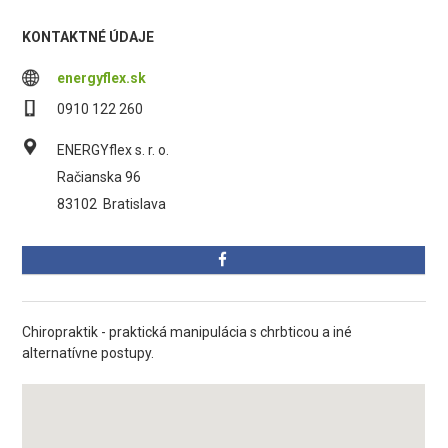
KONTAKTNÉ ÚDAJE
energyflex.sk
0910 122 260
ENERGYflex s. r. o.
Račianska 96
83102
Bratislava
Chiropraktik - praktická manipulácia s chrbticou a iné
alternatívne postupy.