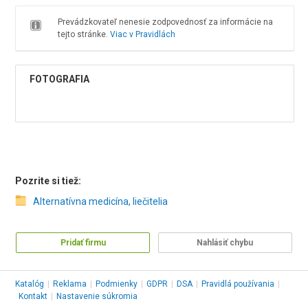
Prevádzkovateľ nenesie zodpovednosť za informácie na
tejto stránke.
Viac v Pravidlách
FOTOGRAFIA
Pozrite si tiež:
Alternatívna medicína, liečitelia
Pridať firmu
Nahlásiť chybu
Katalóg
|
Reklama
|
Podmienky
|
GDPR
|
DSA
|
Pravidlá používania
|
Kontakt
|
Nastavenie súkromia