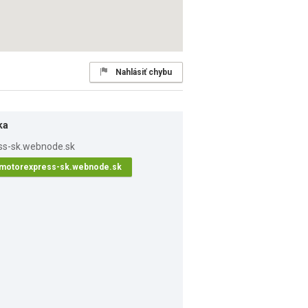
Nahlásiť chybu
ka
motorexpress-sk.webnode.sk