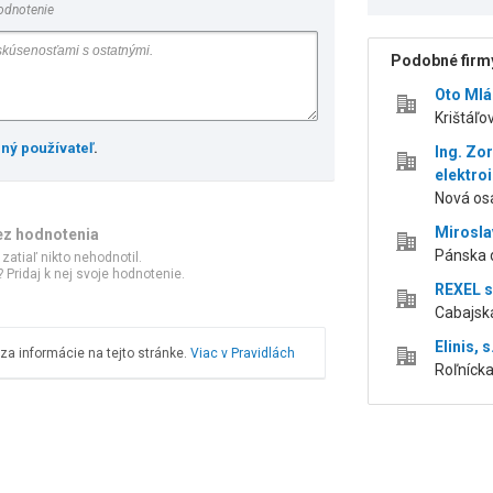
odnotenie
Podobné firmy
Oto Ml
Krištáľov
ený používateľ
.
Ing. Zo
elektroi
Nová osa
Mirosla
ez hodnotenia
Pánska d
 zatiaľ nikto nehodnotil.
 Pridaj k nej svoje hodnotenie.
REXEL s.
Cabajská
Elinis, s
a informácie na tejto stránke.
Viac v Pravidlách
Roľnícka 