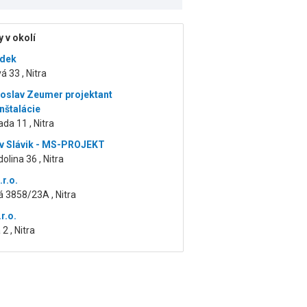
 v okolí
ádek
á 33 , Nitra
roslav Zeumer projektant
nštalácie
da 11 , Nitra
v Slávik - MS-PROJEKT
olina 36 , Nitra
r.o.
 3858/23A , Nitra
.r.o.
2 , Nitra