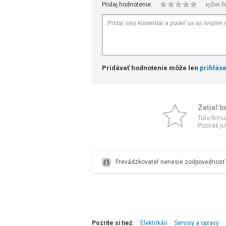
Pridaj hodnotenie:
vyber h
Pridávať hodnotenie môže len
prihlás
Zatiaľ b
Túto firmu
Poznáš ju?
Prevádzkovateľ nenesie zodpovednosť z
Pozrite si tiež:
Elektrikári
Servisy a opravy