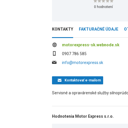
0 hodnotení
KONTAKTY
FAKTURAČNÉ ÚDAJE
O
motorexpress-sk.webnode.sk
0907 786 585
info@motorexpress.sk
Kontaktovať
e-mailom
Servisné a opravárenské služby silnoprúdo
Hodnotenia Motor Express s.r.o.