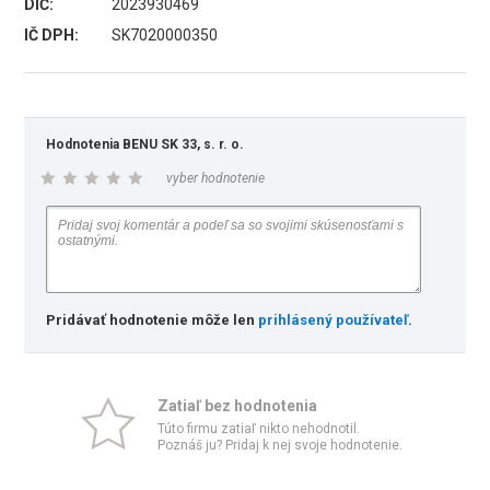
DIČ:
2023930469
IČ DPH:
SK7020000350
Hodnotenia BENU SK 33, s. r. o.
vyber hodnotenie
Pridávať hodnotenie môže len
prihlásený používateľ
.
Zatiaľ bez hodnotenia
Túto firmu zatiaľ nikto nehodnotil.
Poznáš ju? Pridaj k nej svoje hodnotenie.