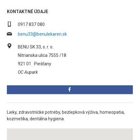
KONTAKTNÉ ÚDAJE
0917 837 080
benu33@benulekaren.sk
BENU SK 33, s. r. o.
Nitrianska ulica 7555 /18
921 01
Piešťany
OC Aupark
Lieky, zdravotnícke potreby, bezlepková výživa, homeopatia,
kozmetika, dentálna hygiena.