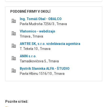
PODOBNÉ FIRMY V OKOLÍ
Ing. Tomáš Obal - OBALCO
Pavla Mudroňa 7256/3 , Trnava
Vlatomico - webdizajn
Trnava , Trnava
ANTRE SK, s.r.o. vzdelávacia agentúra
T. Tekela 10 , Trnava
ANIN s.r.o.
Tamaškovičova 5 , Trnava
Bystrík Slaninka ALFA - ŠTUDIO
Pavla Hlbinu 1516/10 , Trnava
Pozrite si tiež: