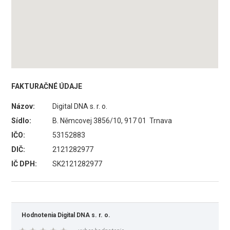
FAKTURAČNÉ ÚDAJE
Názov:
Digital DNA s. r. o.
Sídlo:
B. Němcovej 3856/10, 917 01 Trnava
IČO:
53152883
DIČ:
2121282977
IČ DPH:
SK2121282977
Hodnotenia Digital DNA s. r. o.