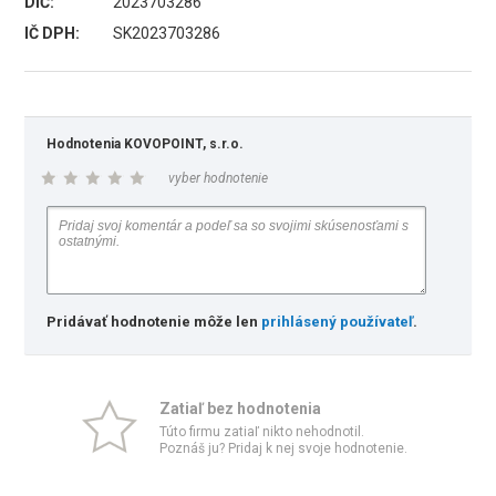
DIČ:
2023703286
IČ DPH:
SK2023703286
Hodnotenia KOVOPOINT, s.r.o.
vyber hodnotenie
Pridávať hodnotenie môže len
prihlásený používateľ
.
Zatiaľ bez hodnotenia
Túto firmu zatiaľ nikto nehodnotil.
Poznáš ju? Pridaj k nej svoje hodnotenie.