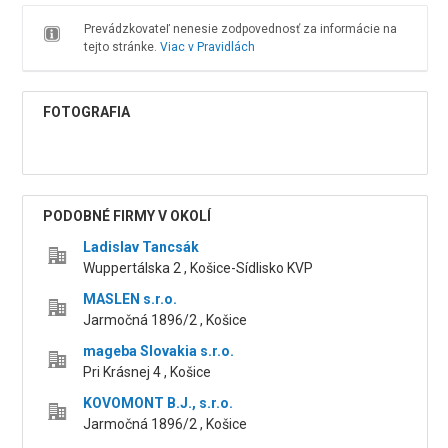
Prevádzkovateľ nenesie zodpovednosť za informácie na
tejto stránke.
Viac v Pravidlách
FOTOGRAFIA
PODOBNÉ FIRMY V OKOLÍ
Ladislav Tancsák
Wuppertálska 2 , Košice-Sídlisko KVP
MASLEN s.r.o.
Jarmočná 1896/2 , Košice
mageba Slovakia s.r.o.
Pri Krásnej 4 , Košice
KOVOMONT B.J., s.r.o.
Jarmočná 1896/2 , Košice