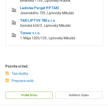
Belanská 1755 , Liptovský Hrádok
Ladislav Purgat P.P.TAXI
Jesenského 729 , Liptovský Mikuláš
TAXI LIPTOV 780 s.r.o.
Senická 624/3 , Liptovský Mikuláš
Timver s.r.o.
1. Mája 1205/133 , Liptovský Mikuláš
Pozrite si tiež:
Taxi služby
Preprava osôb
Pridať firmu
Nahlásiť chybu