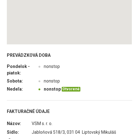
PREVÁDZKOVÁ DOBA
Pondelok -
●
nonstop
piatok:
Sobota:
●
nonstop
Nedeľa:
●
nonstop
Otvorené
FAKTURAČNÉ ÚDAJE
Názov:
VSM s. r. o.
Sídlo:
Jabloňová 518/3, 031 04 Liptovský Mikuláš