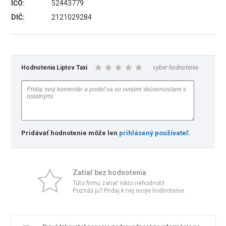
IČO:
52443779
DIČ:
2121029284
Hodnotenia Liptov Taxi
vyber hodnotenie
Pridávať hodnotenie môže len
prihlásený používateľ
.
Zatiaľ bez hodnotenia
Túto firmu zatiaľ nikto nehodnotil.
Poznáš ju? Pridaj k nej svoje hodnotenie.