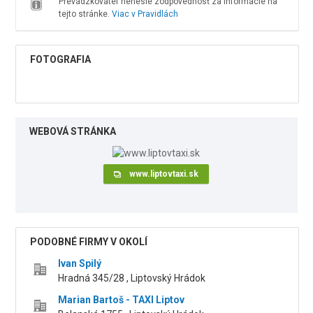
Prevádzkovateľ nenesie zodpovednosť za informácie na
tejto stránke.
Viac v Pravidlách
FOTOGRAFIA
WEBOVÁ STRÁNKA
www.liptovtaxi.sk
PODOBNÉ FIRMY V OKOLÍ
Ivan Spilý
Hradná 345/28 , Liptovský Hrádok
Marian Bartoš - TAXI Liptov