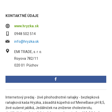
KONTAKTNÉ ÚDAJE
www.hryzka.sk
0948 502 514
info@hryzka.sk
EMI TRADE, s. r. o.
Royova 782/11
020 01
Púchov
Internetový predaj - živé plnohodnotné raňajky - bezlepková
raňajková kaša Hryzka, zásaditá kúpeľná soľ MeineBase pH 8,5,
živé sušené jablká, Jedálniček na zníženie cholesterolu,