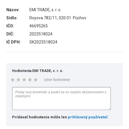
Názov:
EMI TRADE, s. r. o.
Sídlo:
Royova 782/11, 020 01 Púchov
IČO:
46695265
DIČ:
2023518024
IČ DPH:
SK2023518024
Hodnotenia EMI TRADE, s. r. o.
vyber hodnotenie
Pridávať hodnotenie môže len
prihlásený používateľ
.