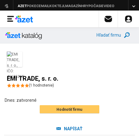
Hľadať firmu
EMI TRADE, s. r. o.
(
1
hodnotenie
)
Dnes:
zatvorené
Hodnotiť firmu
NAPÍSAŤ