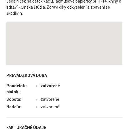
Jedálniček na detoxikáciu, lakmusové papieriky pH 1-14, knihy o
zdraví - Čínska štúdia, Zdraví díky odkyselení a zbavení se
škodlivin.
PREVÁDZKOVÁ DOBA
Pondelok -
●
zatvorené
piatok:
Sobota:
●
zatvorené
Nedeľa:
●
zatvorené
FAKTURAČNÉ ÚDAJE