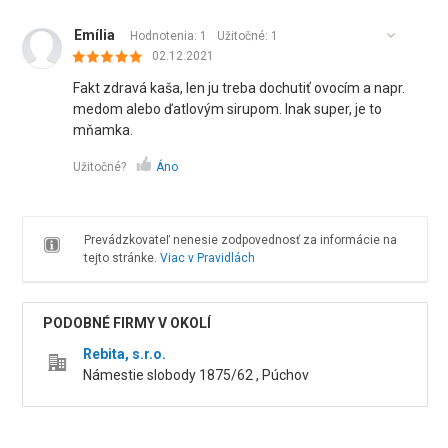
Emília
Hodnotenia: 1
Užitočné:
1
02.12.2021
Fakt zdravá kaša, len ju treba dochutiť ovocím a napr.
medom alebo ďatlovým sirupom. Inak super, je to
mňamka.
Užitočné?
Áno
Prevádzkovateľ nenesie zodpovednosť za informácie na
tejto stránke.
Viac v Pravidlách
PODOBNÉ FIRMY V OKOLÍ
Rebita, s.r.o.
Námestie slobody 1875/62 , Púchov