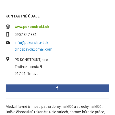
KONTAKTNÉ ÚDAJE
www.pdkonstrukt.sk
0907 347 331
info@pdkonstrukt.sk
dlhospavol@gmail.com
PD KONSTRUKT, s.r.o.
Trstínska cesta 9
917 01
Trnava
Medzi hlavné činnosti patria domy na kľúč a strechy na kľúč .
Ďalšie činnosti sú rekonštrukcie striech, domov, búracie práce,