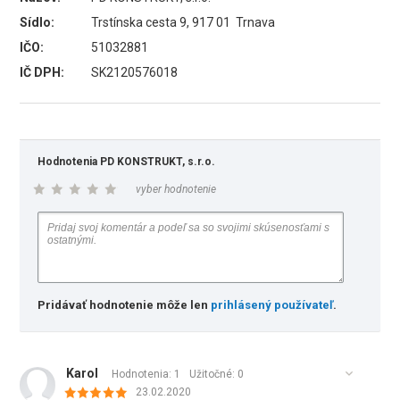
Sídlo:
Trstínska cesta 9, 917 01 Trnava
IČO:
51032881
IČ DPH:
SK2120576018
Hodnotenia PD KONSTRUKT, s.r.o.
vyber hodnotenie
Pridávať hodnotenie môže len
prihlásený používateľ
.
Karol
Hodnotenia: 1
Užitočné:
0
23.02.2020