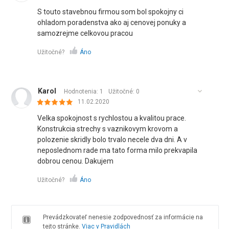
S touto stavebnou firmou som bol spokojny ci
ohladom poradenstva ako aj cenovej ponuky a
samozrejme celkovou pracou
Užitočné?
Áno
Karol
Hodnotenia: 1
Užitočné:
0
11.02.2020
Velka spokojnost s rychlostou a kvalitou prace.
Konstrukcia strechy s vaznikovym krovom a
polozenie skridly bolo trvalo necele dva dni. A v
neposlednom rade ma tato forma milo prekvapila
dobrou cenou. Dakujem
Užitočné?
Áno
Prevádzkovateľ nenesie zodpovednosť za informácie na
tejto stránke.
Viac v Pravidlách