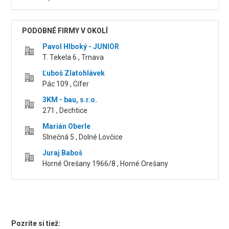
PODOBNÉ FIRMY V OKOLÍ
Pavol Hlboký - JUNIOR
T. Tekela 6 , Trnava
Ľuboš Zlatohlávek
Pác 109 , Cífer
3KM - bau, s.r.o.
271 , Dechtice
Marián Oberle
Slnečná 5 , Dolné Lovčice
Juraj Baboš
Horné Orešany 1966/8 , Horné Orešany
Pozrite si tiež: