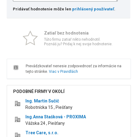
Pridávať hodnotenie môže len
prihlásený používateľ
.
Zatiaľ bez hodnotenia
Túto firmu zatiaľ nikto nehodnotil.
Poznáš ju? Pridaj k nej svoje hodnotenie.
Prevádzkovateľ nenesie zodpovednosť za informácie na
tejto stránke.
Viac v Pravidlách
PODOBNÉ FIRMY V OKOLÍ
Ing. Martin Sučič
Robotnícka 15 , Piešťany
Ing.Anna Stašková - PROXIMA
Vážska 24 , Piešťany
Tree Care, s.r.o.