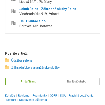
Lipová 64/1 , Piešťany
Jakub Beles - Záhradné služby Beles
Vinohradnícka 919 , Vrbové
Uni-Plantae s.r.o.
Borovce 132 , Borovce
Pozrite si tiež:
Údržba zelene
Záhradnícke a aranžérske služby
Pridať firmu
Nahlásiť chybu
Katalóg
|
Reklama
|
Podmienky
|
GDPR
|
DSA
|
Pravidlá používania
|
Kontakt
|
Nastavenie súkromia