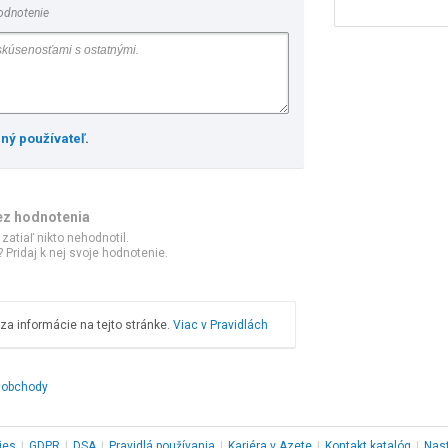
odnotenie
ený používateľ
.
ez hodnotenia
 zatiaľ nikto nehodnotil.
 Pridaj k nej svoje hodnotenie.
a informácie na tejto stránke.
Viac v Pravidlách
é obchody
ies
|
GDPR
|
DSA
|
Pravidlá používania
|
Kariéra v Azete
|
Kontakt
katalóg
|
Nas