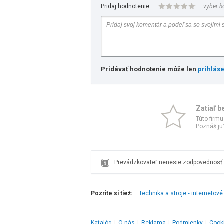
Pridaj hodnotenie:
vyber h
Pridávať hodnotenie môže len
prihlás
Zatiaľ b
Túto firmu
Poznáš ju?
Prevádzkovateľ nenesie zodpovednosť z
Pozrite si tiež:
Technika a stroje ‑ internetov
Katalóg
|
O nás
|
Reklama
|
Podmienky
|
Cook