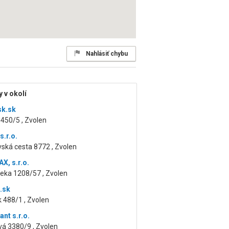
Nahlásiť chybu
 v okolí
sk.sk
 1450/5 , Zvolen
s.r.o.
ská cesta 8772 , Zvolen
, s.r.o.
eka 1208/57 , Zvolen
.sk
 488/1 , Zvolen
ant s.r.o.
á 3380/9 , Zvolen