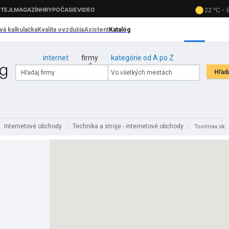
internet
firmy
kategórie od A po Z
Internetové obchody
Technika a stroje - internetové obchody
/
/
Toolmax.sk