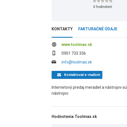
0 hodnotení
KONTAKTY
FAKTURAČNÉ ÚDAJE
www.toolmax.sk
0901 733 336
info@toolmax.sk
Kontaktovať
e-mailom
Internetový predaj meradiel a nástrojov sú
nástrojov.
Hodnotenia Toolmax.sk