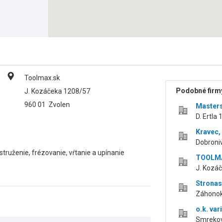
Toolmax.sk
Podobné firmy
J. Kozáčeka 1208/57
960 01
Zvolen
Master
D. Ertla
Kravec, 
Dobroniv
struženie, frézovanie, vŕtanie a upínanie
TOOLMAX
J. Kozáč
Stronas
Záhonok
o.k. vari
Smrekov