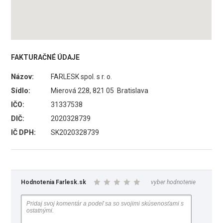
FAKTURAČNÉ ÚDAJE
Názov:
FARLESK spol. s r. o.
Sídlo:
Mierová 228, 821 05 Bratislava
IČO:
31337538
DIČ:
2020328739
IČ DPH:
SK2020328739
Hodnotenia Farlesk.sk
vyber hodnotenie