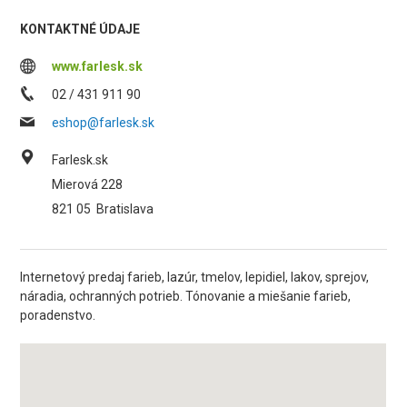
KONTAKTNÉ ÚDAJE
www.farlesk.sk
02 / 431 911 90
eshop@farlesk.sk
Farlesk.sk
Mierová 228
821 05
Bratislava
Internetový predaj farieb, lazúr, tmelov, lepidiel, lakov, sprejov,
náradia, ochranných potrieb. Tónovanie a miešanie farieb,
poradenstvo.