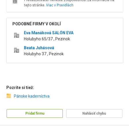
Prevádzkovateľ nenesie zodpovednosť za informácie na
tejto stránke.
Viac v Pravidlách
PODOBNÉ FIRMY V OKOLÍ
Eva Manáková SALÓN EVA
Holubyho 65/37 , Pezinok
Beata Juhásová
Holubyho 37 , Pezinok
Pozrite si tiež:
Pánske kaderníctva
Pridať firmu
Nahlásiť chybu