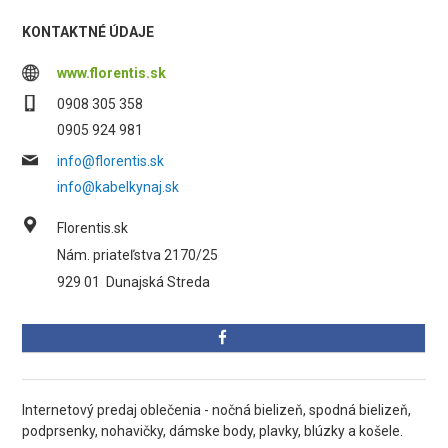
KONTAKTNÉ ÚDAJE
www.florentis.sk
0908 305 358
0905 924 981
info@florentis.sk
info@kabelkynaj.sk
Florentis.sk
Nám. priateľstva 2170/25
929 01
Dunajská Streda
Internetový predaj oblečenia - nočná bielizeň, spodná bielizeň,
podprsenky, nohavičky, dámske body, plavky, blúzky a košele.