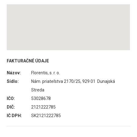
FAKTURAČNÉ ÚDAJE
Názov:
Florentis, s. r. o.
Sídlo:
Nám. priateľstva 2170/25, 929 01 Dunajská
Streda
IČO:
53028678
DIČ:
2121222785
IČ DPH:
SK2121222785