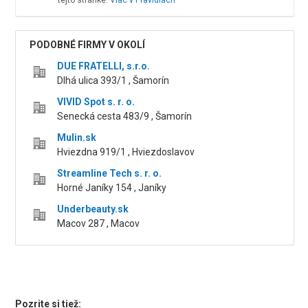
tejto stránke.
Viac v Pravidlách
PODOBNÉ FIRMY V OKOLÍ
DUE FRATELLI, s.r.o.
Dlhá ulica 393/1 , Šamorín
VIVID Spot s. r. o.
Senecká cesta 483/9 , Šamorín
Mulin.sk
Hviezdna 919/1 , Hviezdoslavov
Streamline Tech s. r. o.
Horné Janíky 154 , Janíky
Underbeauty.sk
Macov 287 , Macov
Pozrite si tiež: