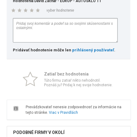
Hodnotenia Dávid Zachar - EUROP - AUTOSKLO TT
vyber hodnotenie
Pridávať hodnotenie môže len
prihlásený používateľ
.
Zatiaľ bez hodnotenia
Túto firmu zatiaľ nikto nehodnotil.
Poznáš ju? Pridaj k nej svoje hodnotenie.
Prevádzkovateľ nenesie zodpovednosť za informácie na
tejto stránke.
Viac v Pravidlách
PODOBNÉ FIRMY V OKOLÍ