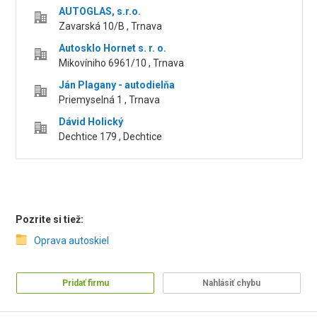
AUTOGLAS, s.r.o.
Zavarská 10/B , Trnava
Autosklo Hornet s. r. o.
Mikovíniho 6961/10 , Trnava
Ján Plagany - autodielňa
Priemyselná 1 , Trnava
Dávid Holický
Dechtice 179 , Dechtice
Pozrite si tiež:
Oprava autoskiel
Pridať firmu
Nahlásiť chybu