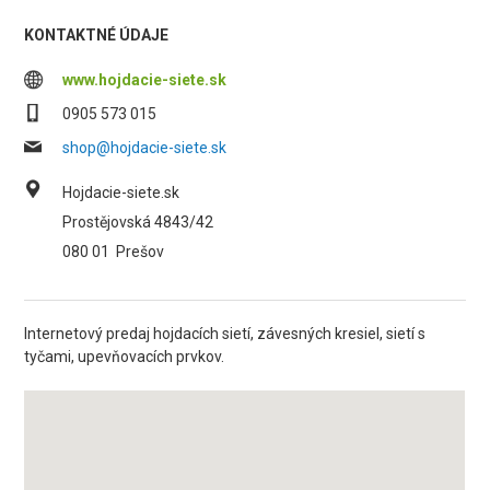
KONTAKTNÉ ÚDAJE
www.hojdacie-siete.sk
0905 573 015
shop@hojdacie-siete.sk
Hojdacie-siete.sk
Prostějovská 4843/42
080 01
Prešov
Internetový predaj hojdacích sietí, závesných kresiel, sietí s
tyčami, upevňovacích prvkov.