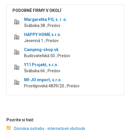
PODOBNÉ FIRMY V OKOLÍ
Margaretka PO, s. r. o.
Švábska 38 , Prešov
HAPPY HOME s.r.o.
Jesenná 1 , Prešov
Camping-shop.sk
Budovateľská 50 , Prešov
Y11 Projekt, s.r.o.
Švábska 66 , Prešov
MI-JO import, s.r.o.
Prostějovská 4839/20 , Prešov
Pozrite si tiež:
Domáce potreby ‑ internetové obchody