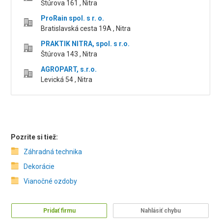
Štúrova 161 , Nitra
ProRain spol. s r. o.
Bratislavská cesta 19A , Nitra
PRAKTIK NITRA, spol. s r.o.
Štúrova 143 , Nitra
AGROPART, s.r.o.
Levická 54 , Nitra
Pozrite si tiež:
Záhradná technika
Dekorácie
Vianočné ozdoby
Pridať firmu
Nahlásiť chybu