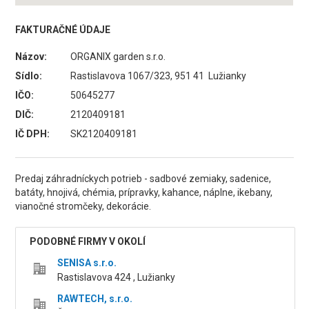
FAKTURAČNÉ ÚDAJE
Názov:
ORGANIX garden s.r.o.
Sídlo:
Rastislavova 1067/323, 951 41 Lužianky
IČO:
50645277
DIČ:
2120409181
IČ DPH:
SK2120409181
Predaj záhradníckych potrieb - sadbové zemiaky, sadenice,
batáty, hnojivá, chémia, prípravky, kahance, náplne, ikebany,
vianočné stromčeky, dekorácie.
PODOBNÉ FIRMY V OKOLÍ
SENISA s.r.o.
Rastislavova 424 , Lužianky
RAWTECH, s.r.o.