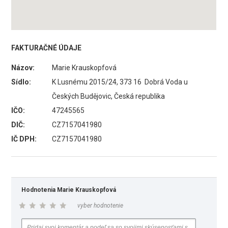
FAKTURAČNÉ ÚDAJE
Názov:
Marie Krauskopfová
Sídlo:
K Lusnému 2015/24, 373 16 Dobrá Voda u
Českých Budějovic, Česká republika
IČO:
47245565
DIČ:
CZ7157041980
IČ DPH:
CZ7157041980
Hodnotenia Marie Krauskopfová
vyber hodnotenie