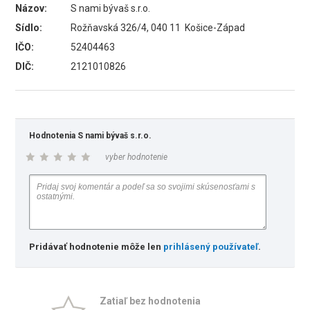
Názov:
S nami bývaš s.r.o.
Sídlo:
Rožňavská 326/4, 040 11 Košice-Západ
IČO:
52404463
DIČ:
2121010826
Hodnotenia S nami bývaš s.r.o.
vyber hodnotenie
Pridávať hodnotenie môže len
prihlásený používateľ
.
Zatiaľ bez hodnotenia