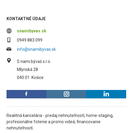
KONTAKTNÉ ÚDAJE
snamibyvas.sk
0949 883 099
info@snamibyvas.sk
S nami bývaš s.r.o.
Mlynská 28
040 01
Košice
Realitná kancelária - predaj nehnuteľností, home-staging,
profesionálne fotenie a promo videá, financovanie
nehnuteľností.