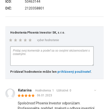
IČO:
50463144
DIČ:
2120358801
Hodnotenia Phoenix Investor SK, s.r.o.
vyber hodnotenie
Pridávať hodnotenie môže len
prihlásený používateľ
.
Katarína
Hodnotenia: 1
Užitočné:
0
06.01.2023
Spoločnosť Phoenix Investor odporúčam.
Profesionalita.,prehľad, znalosti v odbore investícií,