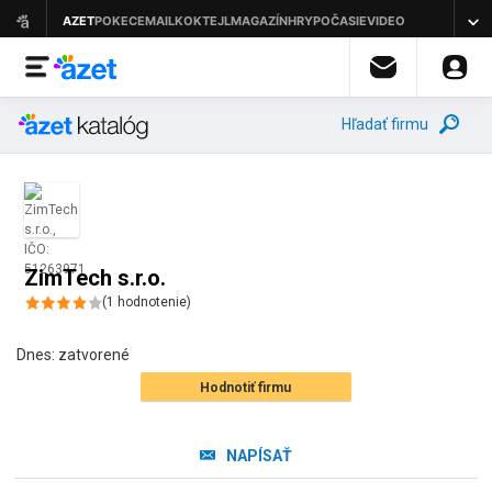
Hľadať firmu
ZimTech s.r.o.
(
1
hodnotenie
)
Dnes:
zatvorené
Hodnotiť firmu
NAPÍSAŤ