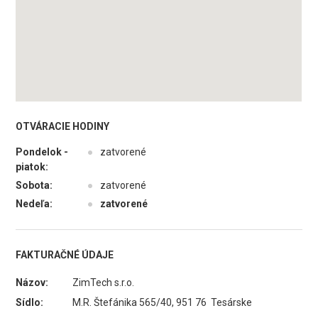
OTVÁRACIE HODINY
Pondelok -
●
zatvorené
piatok:
Sobota:
●
zatvorené
Nedeľa:
●
zatvorené
FAKTURAČNÉ ÚDAJE
Názov:
ZimTech s.r.o.
Sídlo:
M.R. Štefánika 565/40, 951 76 Tesárske