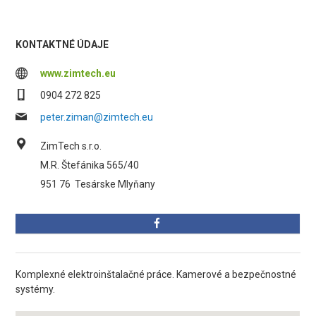
KONTAKTNÉ ÚDAJE
www.zimtech.eu
0904 272 825
peter.ziman@zimtech.eu
ZimTech s.r.o.
M.R. Štefánika 565/40
951 76
Tesárske Mlyňany
Komplexné elektroinštalačné práce. Kamerové a bezpečnostné
systémy.