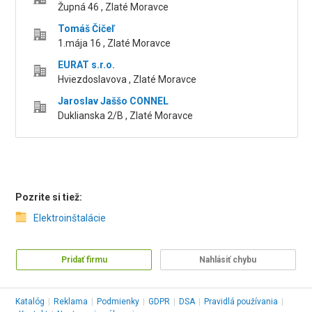
Župná 46 , Zlaté Moravce
Tomáš Čičeľ
1.mája 16 , Zlaté Moravce
EURAT s.r.o.
Hviezdoslavova , Zlaté Moravce
Jaroslav Jaššo CONNEL
Duklianska 2/B , Zlaté Moravce
Pozrite si tiež:
Elektroinštalácie
Pridať firmu
Nahlásiť chybu
Katalóg
|
Reklama
|
Podmienky
|
GDPR
|
DSA
|
Pravidlá používania
|