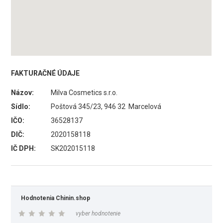
FAKTURAČNÉ ÚDAJE
Názov:
Milva Cosmetics s.r.o.
Sídlo:
Poštová 345/23, 946 32 Marcelová
IČO:
36528137
DIČ:
2020158118
IČ DPH:
SK202015118
Hodnotenia Chinin.shop
vyber hodnotenie