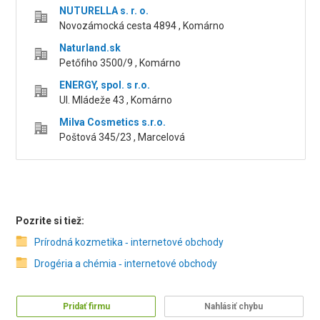
NUTURELLA s. r. o.
Novozámocká cesta 4894 , Komárno
Naturland.sk
Petőfiho 3500/9 , Komárno
ENERGY, spol. s r.o.
Ul. Mládeže 43 , Komárno
Milva Cosmetics s.r.o.
Poštová 345/23 , Marcelová
Pozrite si tiež:
Prírodná kozmetika ‑ internetové obchody
Drogéria a chémia ‑ internetové obchody
Pridať firmu
Nahlásiť chybu