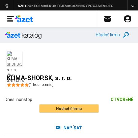
Hľadať firmu
KLIMA-SHOP.SK, s. r. o.
(
1
hodnotenie
)
Dnes:
nonstop
OTVORENÉ
Hodnotiť firmu
NAPÍSAŤ