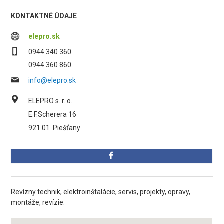
KONTAKTNÉ ÚDAJE
elepro.sk
0944 340 360
0944 360 860
info@elepro.sk
ELEPRO s. r. o.
E.F.Scherera 16
921 01
Piešťany
Revízny technik, elektroinštalácie, servis, projekty, opravy,
montáže, revízie.