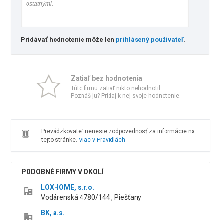
Pridávať hodnotenie môže len
prihlásený používateľ
.
Zatiaľ bez hodnotenia
Túto firmu zatiaľ nikto nehodnotil.
Poznáš ju? Pridaj k nej svoje hodnotenie.
Prevádzkovateľ nenesie zodpovednosť za informácie na
tejto stránke.
Viac v Pravidlách
PODOBNÉ FIRMY V OKOLÍ
LOXHOME, s.r.o.
Vodárenská 4780/144 , Piešťany
BK, a.s.