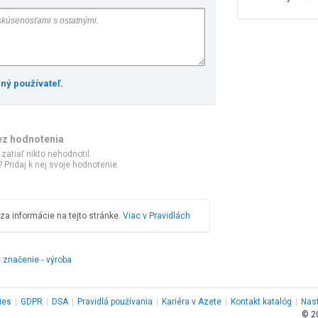
ený používateľ
.
ez hodnotenia
 zatiaľ nikto nehodnotil.
 Pridaj k nej svoje hodnotenie.
a informácie na tejto stránke.
Viac v Pravidlách
 značenie ‑ výroba
ies
|
GDPR
|
DSA
|
Pravidlá používania
|
Kariéra v Azete
|
Kontakt
katalóg
|
Nas
© 2