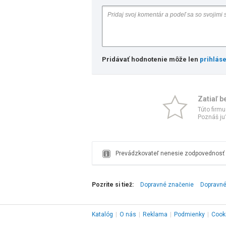
Pridávať hodnotenie môže len
prihlás
Zatiaľ b
Túto firmu
Poznáš ju?
Prevádzkovateľ nenesie zodpovednosť z
Pozrite si tiež:
Dopravné značenie
Dopravné
Katalóg
|
O nás
|
Reklama
|
Podmienky
|
Cook