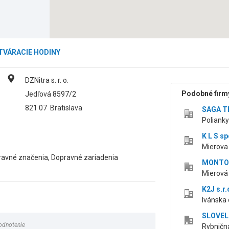
TVÁRACIE HODINY
DZNitra s. r. o.
Podobné firmy
Jedľová 8597/2
821 07
Bratislava
SAGA TR
Polianky
K L S sp
Mierova 
ravné značenia, Dopravné zariadenia
MONTOZ
Mierová 
K2J s.r.
Ivánska 
SLOVEL s
odnotenie
Rybničná