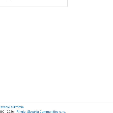
tavenie súkromia
000 - 2026,
Ringier Slovakia Communities s.r.o.