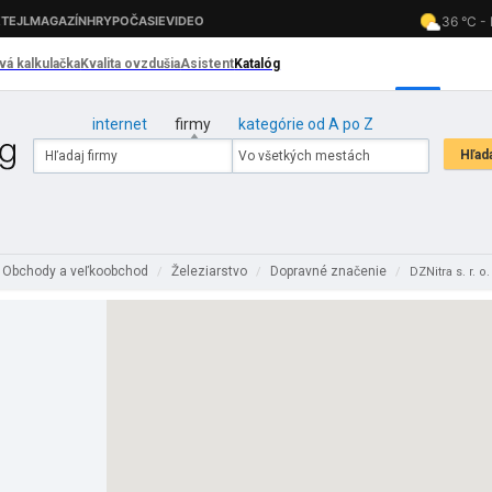
internet
firmy
kategórie od A po Z
Obchody a veľkoobchod
Železiarstvo
Dopravné značenie
/
/
/
DZNitra s. r. o.