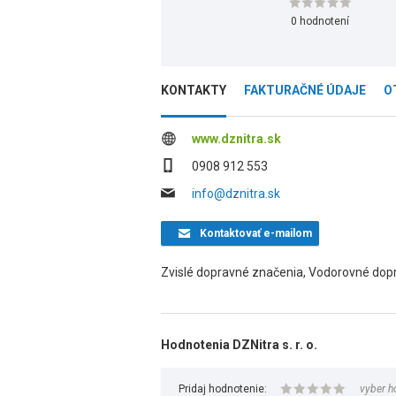
0 hodnotení
KONTAKTY
FAKTURAČNÉ ÚDAJE
O
www.dznitra.sk
0908 912 553
info@dznitra.sk
Kontaktovať
e-mailom
Zvislé dopravné značenia, Vodorovné dop
Hodnotenia DZNitra s. r. o.
Pridaj hodnotenie:
vyber h