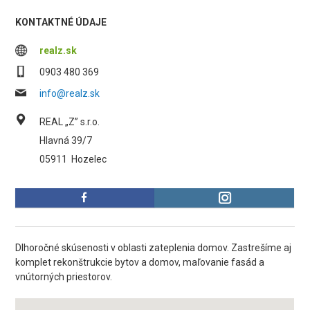
KONTAKTNÉ ÚDAJE
realz.sk
0903 480 369
info@realz.sk
REAL „Z” s.r.o.
Hlavná 39/7
05911
Hozelec
Dlhoročné skúsenosti v oblasti zateplenia domov. Zastrešíme aj
komplet rekonštrukcie bytov a domov, maľovanie fasád a
vnútorných priestorov.