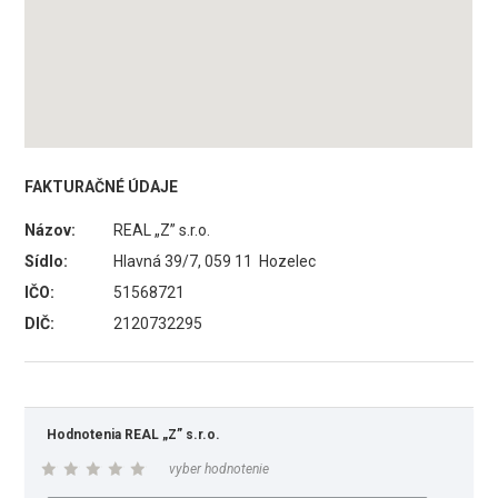
FAKTURAČNÉ ÚDAJE
Názov:
REAL „Z” s.r.o.
Sídlo:
Hlavná 39/7, 059 11 Hozelec
IČO:
51568721
DIČ:
2120732295
Hodnotenia REAL „Z” s.r.o.
vyber hodnotenie