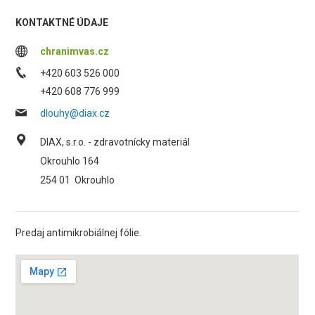
KONTAKTNÉ ÚDAJE
chranimvas.cz
+420 603 526 000
+420 608 776 999
dlouhy@diax.cz
DIAX, s.r.o. - zdravotnícky materiál
Okrouhlo 164
254 01
Okrouhlo
Predaj antimikrobiálnej fólie.