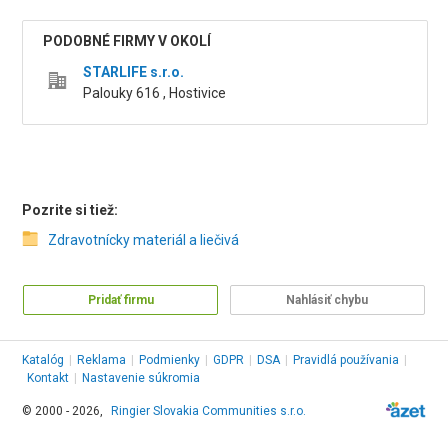
PODOBNÉ FIRMY V OKOLÍ
STARLIFE s.r.o.
Palouky 616 , Hostivice
Pozrite si tiež:
Zdravotnícky materiál a liečivá
Pridať firmu
Nahlásiť chybu
Katalóg
|
Reklama
|
Podmienky
|
GDPR
|
DSA
|
Pravidlá používania
|
Kontakt
|
Nastavenie súkromia
© 2000 - 2026,
Ringier Slovakia Communities s.r.o.