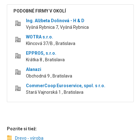
PODOBNÉ FIRMY V OKOLÍ
Ing. Alžbeta Dolinová - H & D
Vyšná Rybnica 7, Vyšná Rybnica
WOTRA s.r.o.
Klincová 37/B , Bratislava
EPPROS, s.r.o.
Krátka 8 , Bratislava
Alanazi
Obchodná 9 , Bratislava
CommerCoop Euroservice, spol. s r.o.
Stará Vajnorská 1 , Bratislava
Pozrite si tiež:
Drevo ‑ výroba