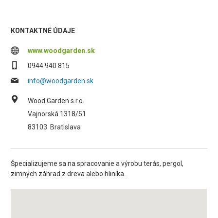
KONTAKTNÉ ÚDAJE
www.woodgarden.sk
0944 940 815
info@woodgarden.sk
Wood Garden s.r.o.
Vajnorská 1318/51
83103
Bratislava
Špecializujeme sa na spracovanie a výrobu terás, pergol,
zimných záhrad z dreva alebo hliníka.