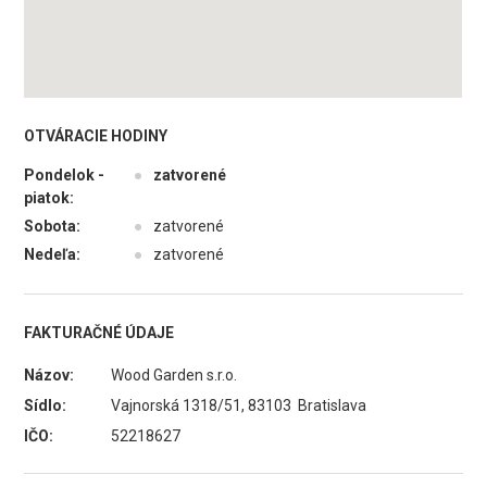
OTVÁRACIE HODINY
Pondelok -
●
zatvorené
piatok:
Sobota:
●
zatvorené
Nedeľa:
●
zatvorené
FAKTURAČNÉ ÚDAJE
Názov:
Wood Garden s.r.o.
Sídlo:
Vajnorská 1318/51, 83103 Bratislava
IČO:
52218627