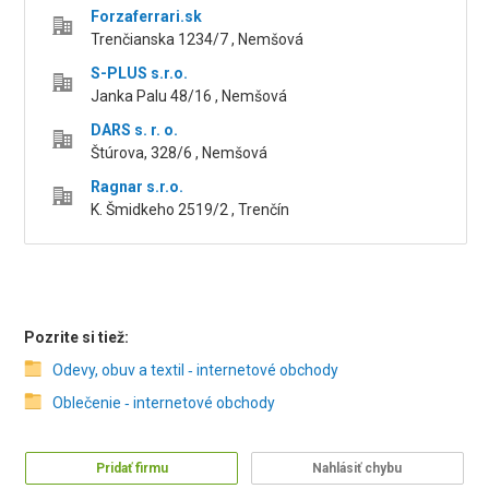
Forzaferrari.sk
Trenčianska 1234/7 , Nemšová
S-PLUS s.r.o.
Janka Palu 48/16 , Nemšová
DARS s. r. o.
Štúrova, 328/6 , Nemšová
Ragnar s.r.o.
K. Šmidkeho 2519/2 , Trenčín
Pozrite si tiež:
Odevy, obuv a textil ‑ internetové obchody
Oblečenie ‑ internetové obchody
Pridať firmu
Nahlásiť chybu