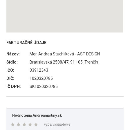
FAKTURAČNÉ ÚDAJE
Názov:
Mgr. Andrea Stuchlíková - AST DESIGN
Sídlo:
Bratislavská 2508/47, 911 05 Trenčín
IČO:
33912343
DIČ:
1020320785
IČ DPH:
SK1020320785
Hodnotenia Andreamartiny.sk
vyber hodnotenie