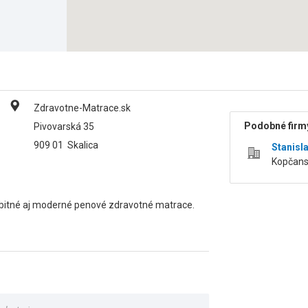
Zdravotne-Matrace.sk
Podobné firmy
Pivovarská 35
909 01
Skalica
Stanisl
Kopčansk
ubitné aj moderné penové zdravotné matrace.