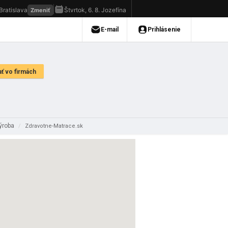
výroba
/
Zdravotne-Matrace.sk