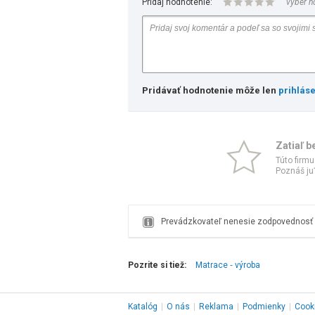
Pridaj hodnotenie:
vyber h
Pridávať hodnotenie môže len
prihlás
Zatiaľ b
Túto firmu
Poznáš ju?
Prevádzkovateľ nenesie zodpovednosť z
Pozrite si tiež:
Matrace ‑ výroba
Katalóg
|
O nás
|
Reklama
|
Podmienky
|
Cook