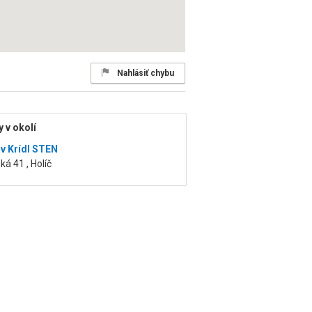
Nahlásiť chybu
 v okolí
av Krídl STEN
á 41 , Holíč