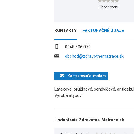
0 hodnotení
KONTAKTY
FAKTURAČNÉ ÚDAJE
0948 506 079
obchod@zdravotnematrace.sk
Kontaktovať
e-mailom
Latexové, pružinové, sendvičové, antidek
Výroba atypov.
Hodnotenia Zdravotne-Matrace.sk