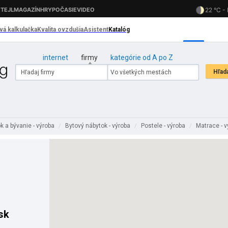
internet
firmy
kategórie od A po Z
k a bývanie - výroba
Bytový nábytok - výroba
Postele - výroba
Matrace - 
/
/
/
sk