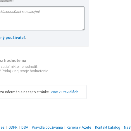
odnotenie
ený používateľ
.
ez hodnotenia
 zatiaľ nikto nehodnotil.
 Pridaj k nej svoje hodnotenie.
a informácie na tejto stránke.
Viac v Pravidlách
ies
|
GDPR
|
DSA
|
Pravidlá používania
|
Kariéra v Azete
|
Kontakt
katalóg
|
Nas