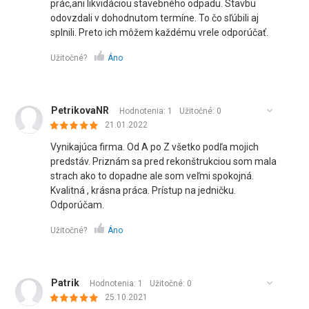
prác,ani likvidáciou stavebného odpadu. Stavbu
odovzdali v dohodnutom termíne. To čo sľúbili aj
splnili. Preto ich môžem každému vrele odporúčať.
Užitočné?
Áno
PetrikovaNR
Hodnotenia: 1
Užitočné:
0
21.01.2022
Vynikajúca firma. Od A po Z všetko podľa mojich
predstáv. Priznám sa pred rekonštrukciou som mala
strach ako to dopadne ale som veľmi spokojná.
Kvalitná , krásna práca. Prístup na jedničku.
Odporúčam.
Užitočné?
Áno
Patrik
Hodnotenia: 1
Užitočné:
0
25.10.2021