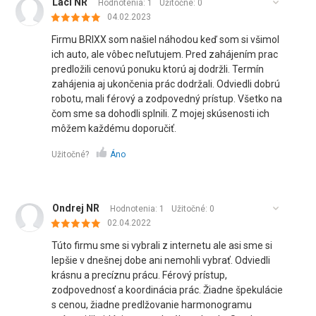
Laci NR
Hodnotenia: 1
Užitočné:
0
04.02.2023
Firmu BRIXX som našiel náhodou keď som si všimol
ich auto, ale vôbec neľutujem. Pred zahájením prac
predložili cenovú ponuku ktorú aj dodržli. Termín
zahájenia aj ukončenia prác dodržali. Odviedli dobrú
robotu, mali férový a zodpovedný prístup. Všetko na
čom sme sa dohodli splnili. Z mojej skúsenosti ich
môžem každému doporučiť.
Užitočné?
Áno
Ondrej NR
Hodnotenia: 1
Užitočné:
0
02.04.2022
Túto firmu sme si vybrali z internetu ale asi sme si
lepšie v dnešnej dobe ani nemohli vybrať. Odviedli
krásnu a precíznu prácu. Férový prístup,
zodpovednosť a koordinácia prác. Žiadne špekulácie
s cenou, žiadne predlžovanie harmonogramu