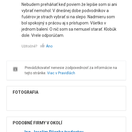
Nebudem preháňať keď poviem že lepšie som si ani
vybrať nemohol. V dnešnej dobe podvodníkov a
fušérov je strach vybrať si na slepo. Nadmieru som
bol spokojný s prácou aj s prístupom. Všetko v
jednom balení. O nič som sa nemusel starať. Klobúk
dole. Vrele odporúčam.
Užitočné?
Áno
Prevádzkovateľ nenesie zodpovednosť za informácie na
tejto stránke.
Viac v Pravidlách
FOTOGRAFIA
PODOBNÉ FIRMY V OKOLÍ