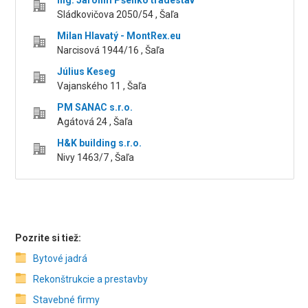
Ing. Jarolím Pšenko tradestav
Sládkovičova 2050/54 , Šaľa
Milan Hlavatý - MontRex.eu
Narcisová 1944/16 , Šaľa
Július Keseg
Vajanského 11 , Šaľa
PM SANAC s.r.o.
Agátová 24 , Šaľa
H&K building s.r.o.
Nivy 1463/7 , Šaľa
Pozrite si tiež:
Bytové jadrá
Rekonštrukcie a prestavby
Stavebné firmy