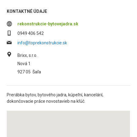
KONTAKTNÉ ÚDAJE
rekonstrukcie-bytovejadra.sk
0949 406 542
info@toprekonstrukcie.sk
Brixx, s.r.o.
Nová 1
927 05
Šaľa
Prerábka bytov, bytového jadra, kúpeľní, kancelárií,
dokončovacie práce novostavieb na kľúč.