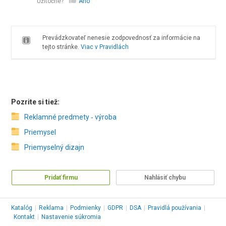
Užitočné?
Áno
Prevádzkovateľ nenesie zodpovednosť za informácie na
tejto stránke.
Viac v Pravidlách
Pozrite si tiež:
Reklamné predmety ‑ výroba
Priemysel
Priemyselný dizajn
Pridať firmu
Nahlásiť chybu
Katalóg
|
Reklama
|
Podmienky
|
GDPR
|
DSA
|
Pravidlá používania
|
Kontakt
|
Nastavenie súkromia