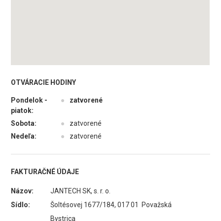
OTVÁRACIE HODINY
Pondelok -
●
zatvorené
piatok:
Sobota:
●
zatvorené
Nedeľa:
●
zatvorené
FAKTURAČNÉ ÚDAJE
Názov:
JANTECH SK, s. r. o.
Sídlo:
Šoltésovej 1677/184, 017 01 Považská
Bystrica