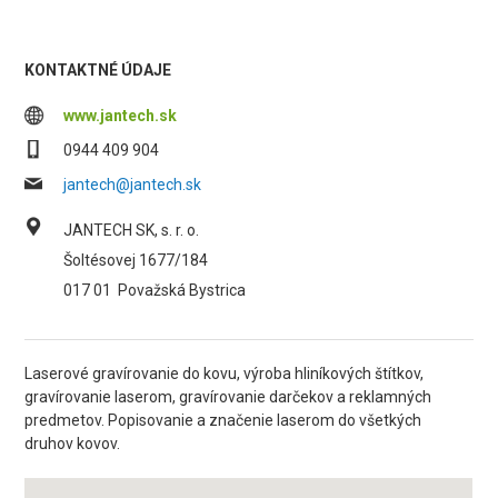
KONTAKTNÉ ÚDAJE
www.jantech.sk
0944 409 904
jantech@jantech.sk
JANTECH SK, s. r. o.
Šoltésovej 1677/184
017 01
Považská Bystrica
Laserové gravírovanie do kovu, výroba hliníkových štítkov,
gravírovanie laserom, gravírovanie darčekov a reklamných
predmetov. Popisovanie a značenie laserom do všetkých
druhov kovov.