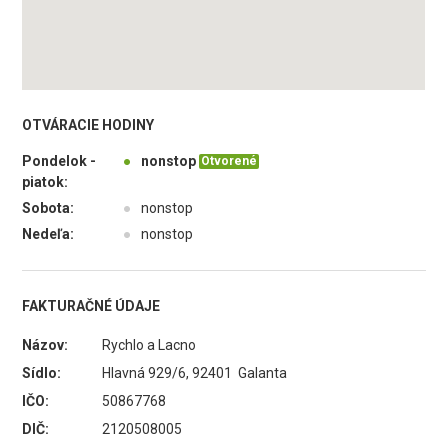
OTVÁRACIE HODINY
Pondelok -
●
nonstop
Otvorené
piatok:
Sobota:
●
nonstop
Nedeľa:
●
nonstop
FAKTURAČNÉ ÚDAJE
Názov:
Rychlo a Lacno
Sídlo:
Hlavná 929/6, 92401 Galanta
IČO:
50867768
DIČ:
2120508005