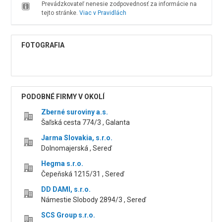
Prevádzkovateľ nenesie zodpovednosť za informácie na
tejto stránke.
Viac v Pravidlách
FOTOGRAFIA
PODOBNÉ FIRMY V OKOLÍ
Zberné suroviny a.s.
Šaľská cesta 774/3 , Galanta
Jarma Slovakia, s.r.o.
Dolnomajerská , Sereď
Hegma s.r.o.
Čepeňská 1215/31 , Sereď
DD DAMI, s.r.o.
Námestie Slobody 2894/3 , Sereď
SCS Group s.r.o.