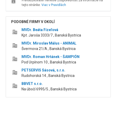
Prevádzkovateľ nenesie zodpovednosť za informácie na
tejto stránke.
Viac v Pravidlách
PODOBNÉ FIRMY V OKOLÍ
MVDr. Beáta Fízeľová
Kpt. Jaroša 3333/7 , Banská Bystrica
MVDr. Miroslav Málus - ANIMAL
Švermova 21/A , Banská Bystrica
MVDr. Roman Hrtánek - ŠAMPIÓN
Pod Urpínom 10 , Banská Bystrica
PETSERVIS Sásová, s.r.o.
Rudohorská 14 , Banská Bystrica
BBVET s.r.o.
Na úbočí 6995/5 , Banská Bystrica