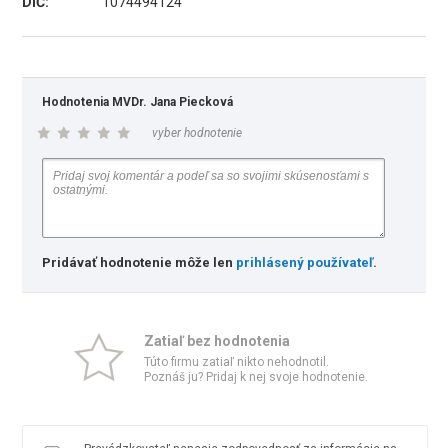
DIČ:
1074494124
Hodnotenia MVDr. Jana Piecková
vyber hodnotenie
Pridávať hodnotenie môže len
prihlásený používateľ
.
Zatiaľ bez hodnotenia
Túto firmu zatiaľ nikto nehodnotil.
Poznáš ju? Pridaj k nej svoje hodnotenie.