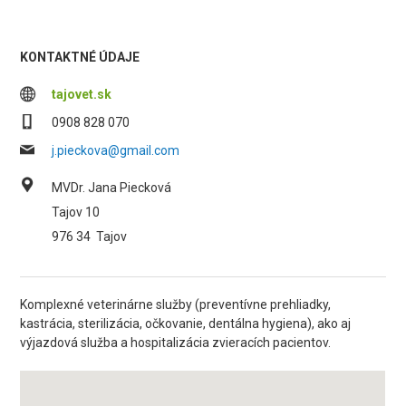
KONTAKTNÉ ÚDAJE
tajovet.sk
0908 828 070
j.pieckova@gmail.com
MVDr. Jana Piecková
Tajov 10
976 34
Tajov
Komplexné veterinárne služby (preventívne prehliadky,
kastrácia, sterilizácia, očkovanie, dentálna hygiena), ako aj
výjazdová služba a hospitalizácia zvieracích pacientov.