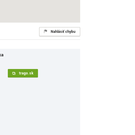
Nahlásiť chybu
ka
trago.sk