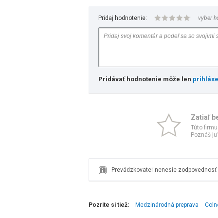
Pridaj hodnotenie:
vyber h
Pridávať hodnotenie môže len
prihlás
Zatiaľ b
Túto firmu
Poznáš ju?
Prevádzkovateľ nenesie zodpovednosť z
Pozrite si tiež:
Medzinárodná preprava
Coln