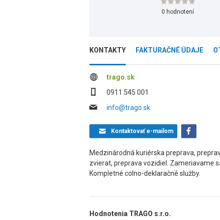
0 hodnotení
KONTAKTY
FAKTURAČNÉ ÚDAJE
O
trago.sk
0911 545 001
info@trago.sk
Kontaktovať
e-mailom
Medzinárodná kuriérska preprava, prepra
zvierat, preprava vozidiel. Zameriavame sa
Kompletné colno-deklaračné služby.
Hodnotenia TRAGO s.r.o.