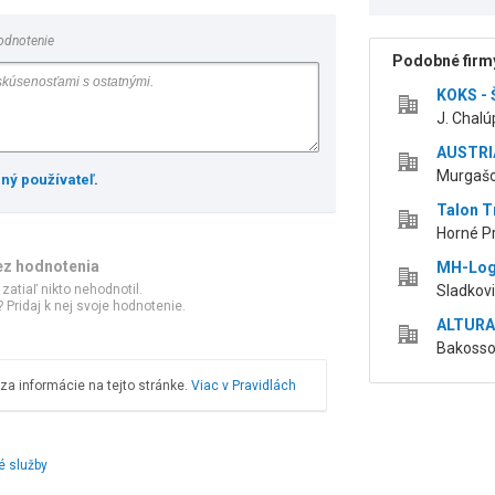
odnotenie
Podobné firmy
KOKS - 
J. Chalú
AUSTRIA
Murgašov
ený používateľ
.
Talon Tr
Horné Pr
ez hodnotenia
MH-Logis
 zatiaľ nikto nehodnotil.
Sladkovi
 Pridaj k nej svoje hodnotenie.
ALTURA 
Bakossov
a informácie na tejto stránke.
Viac v Pravidlách
é služby