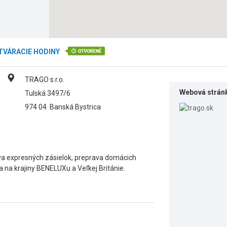
TVÁRACIE HODINY
TRAGO s.r.o.
Webová strán
Tulská 3497/6
974 04
Banská Bystrica
va expresných zásielok, preprava domácich
 na krajiny BENELUXu a Veľkej Británie.