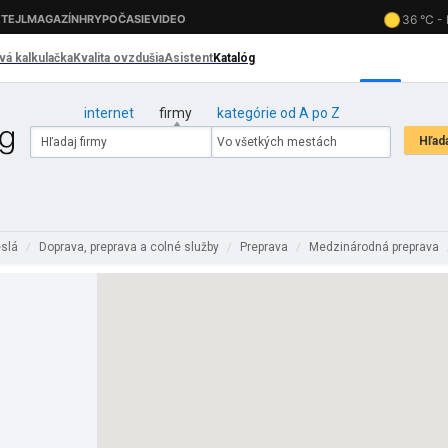
internet
firmy
kategórie od A po Z
eslá
Doprava, preprava a colné služby
Preprava
Medzinárodná preprava
/
/
/