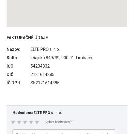
FAKTURAČNÉ ÚDAJE
Názov:
ELTE PRO s. r. o.
Sídlo:
Iršajská 849/39, 900 91 Limbach
IČO:
54234832
DIČ:
2121614385
IČ DPH:
SK2121614385
Hodnotenia ELTE PRO s. r. o.
vyber hodnotenie