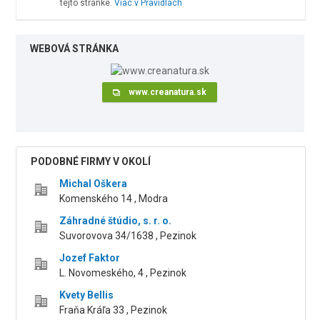
tejto stránke.
Viac v Pravidlách
WEBOVÁ STRÁNKA
www.creanatura.sk
PODOBNÉ FIRMY V OKOLÍ
Michal Oškera
Komenského 14 , Modra
Záhradné štúdio, s. r. o.
Suvorovova 34/1638 , Pezinok
Jozef Faktor
L. Novomeského, 4 , Pezinok
Kvety Bellis
Fraňa Kráľa 33 , Pezinok