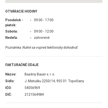
OTVÁRACIE HODINY
Pondelok -
●
09:00 - 17:00
piatok:
Sobota:
●
09:00 - 12:00
Nedeľa:
●
zatvorené
Poznámka: Nutné sa vopred telefonicky dohodnúť.
FAKTURAČNÉ ÚDAJE
Názov:
Bazény Bauer s. r. o.
Sídlo:
J. Matušku 2250/14, 955 01 Topoľčany
IČO:
54056969
DIČ:
2121564984