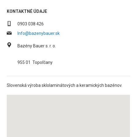
KONTAKTNÉ ÚDAJE
0903 038 426
Info@bazenybauer.sk
Bazény Bauer s. r. o.
955 01
Topoľčany
Slovenská výroba sklolaminátových a keramických bazénov.