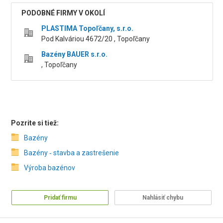
PODOBNÉ FIRMY V OKOLÍ
PLASTIMA Topoľčany, s.r.o.
Pod Kalváriou 4672/20 , Topoľčany
Bazény BAUER s.r.o.
, Topoľčany
Pozrite si tiež:
Bazény
Bazény ‑ stavba a zastrešenie
Výroba bazénov
Pridať firmu
Nahlásiť chybu