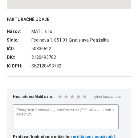
FAKTURAČNÉ ÚDAJE
Názov:
MATIL s.r.o.
Sídlo:
Fedinova 1, 851 01 Bratislava-Petržalka
IČO:
50836692
DIČ:
2120493782
IČ DPH:
SK2120493782
Hodnotenia Matil s.r.o.
vyber hodnotenie
Pridávať hodnotenie môže len
prihlásený používateľ
.