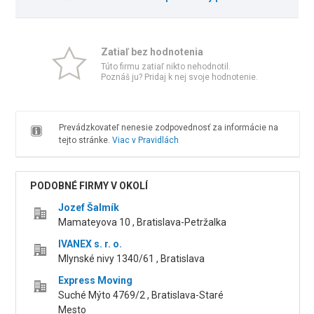
Zatiaľ bez hodnotenia
Túto firmu zatiaľ nikto nehodnotil.
Poznáš ju? Pridaj k nej svoje hodnotenie.
Prevádzkovateľ nenesie zodpovednosť za informácie na
tejto stránke.
Viac v Pravidlách
PODOBNÉ FIRMY V OKOLÍ
Jozef Šalmík
Mamateyova 10 , Bratislava-Petržalka
IVANEX s. r. o.
Mlynské nivy 1340/61 , Bratislava
Express Moving
Suché Mýto 4769/2 , Bratislava-Staré
Mesto