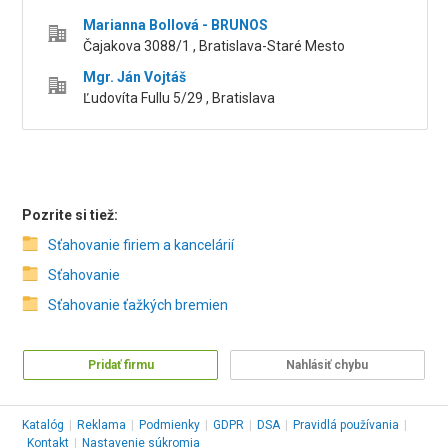
Marianna Bollová - BRUNOS
Čajakova 3088/1 , Bratislava-Staré Mesto
Mgr. Ján Vojtáš
Ľudovíta Fullu 5/29 , Bratislava
Pozrite si tiež:
Sťahovanie firiem a kancelárií
Sťahovanie
Sťahovanie ťažkých bremien
Pridať firmu
Nahlásiť chybu
Katalóg
|
Reklama
|
Podmienky
|
GDPR
|
DSA
|
Pravidlá používania
|
Kontakt
|
Nastavenie súkromia