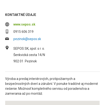
KONTAKTNÉ ÚDAJE
www.sepos.sk
0915 606 319
pezinok@sepos.sk
SEPOS SK, spol. s r. o.
Šenkvická cesta 14/N
902 01
Pezinok
Výroba a predaj interiérových, protipožiarnych a
bezpečnostných dverí a zárubní. V ponuke tradičné aj moderné
riešenie. Možnosť kompletného servisu od poradenstva a
zamerania až po montáž.