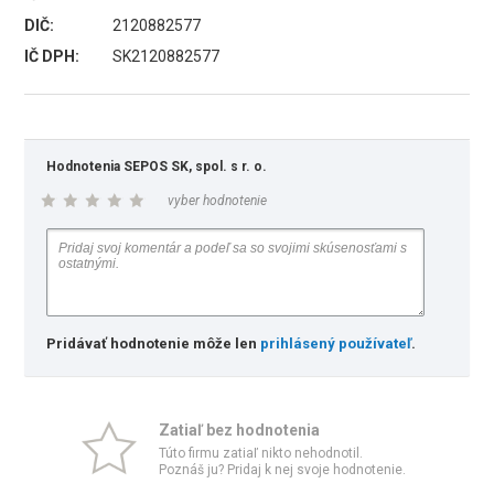
DIČ:
2120882577
IČ DPH:
SK2120882577
Hodnotenia SEPOS SK, spol. s r. o.
vyber hodnotenie
Pridávať hodnotenie môže len
prihlásený používateľ
.
Zatiaľ bez hodnotenia
Túto firmu zatiaľ nikto nehodnotil.
Poznáš ju? Pridaj k nej svoje hodnotenie.