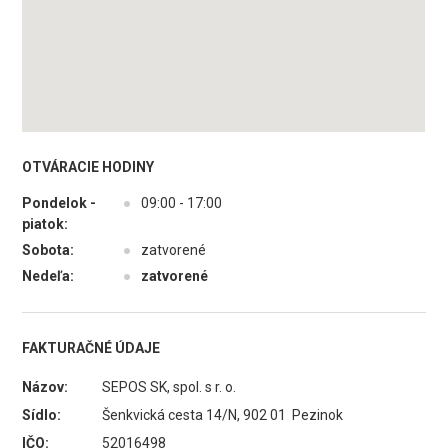
OTVÁRACIE HODINY
Pondelok -
●
09:00 - 17:00
piatok:
Sobota:
●
zatvorené
Nedeľa:
●
zatvorené
FAKTURAČNÉ ÚDAJE
Názov:
SEPOS SK, spol. s r. o.
Sídlo:
Šenkvická cesta 14/N, 902 01 Pezinok
IČO:
52016498