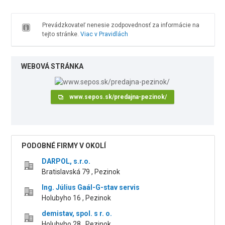
Prevádzkovateľ nenesie zodpovednosť za informácie na
tejto stránke.
Viac v Pravidlách
WEBOVÁ STRÁNKA
www.sepos.sk/predajna-pezinok/
PODOBNÉ FIRMY V OKOLÍ
DARPOL, s.r.o.
Bratislavská 79 , Pezinok
Ing. Július Gaál-G-stav servis
Holubyho 16 , Pezinok
demistav, spol. s r. o.
Holubyho 28 , Pezinok