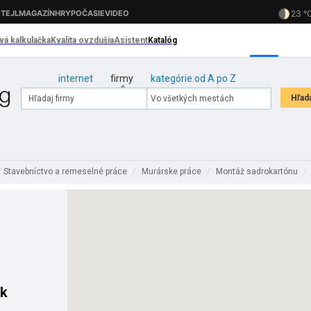
internet
firmy
kategórie od A po Z
Stavebníctvo a remeselné práce
Murárske práce
Montáž sadrokartónu
/
/
/
k