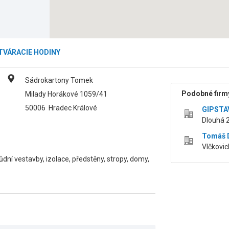
TVÁRACIE HODINY
Sádrokartony Tomek
Podobné firmy
Milady Horákové 1059/41
50006
Hradec Králové
GIPSTAV
Dlouhá 2
Tomáš 
Vlčkovic
dní vestavby, izolace, předstěny, stropy, domy,