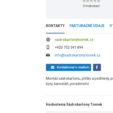
0 hodnotení
KONTAKTY
FAKTURAČNÉ ÚDAJE
O
sadrokartonytomek.cz
+420 732 341 894
info@sadrokartonytomek.cz
Kontaktovať
e-mailom
Montáž sádrokartonu, příčky a podhledy, pů
byty, kanceláří, poradenství.
Hodnotenia Sádrokartony Tomek