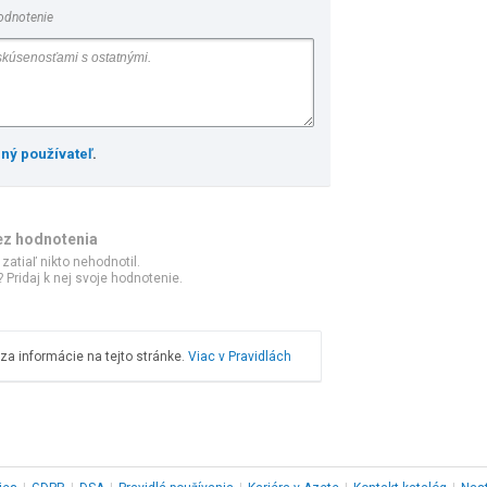
odnotenie
ený používateľ
.
ez hodnotenia
 zatiaľ nikto nehodnotil.
 Pridaj k nej svoje hodnotenie.
a informácie na tejto stránke.
Viac v Pravidlách