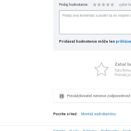
Pridaj hodnotenie:
vyber h
Pridávať hodnotenie môže len
prihlás
Zatiaľ b
Túto firmu
Poznáš ju?
Prevádzkovateľ nenesie zodpovednosť z
Pozrite si tiež:
Montáž sadrokartónu