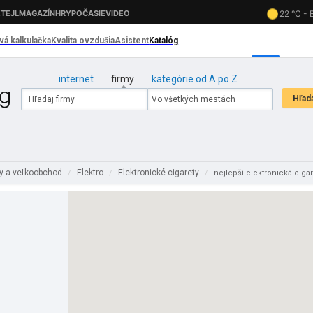
internet
firmy
kategórie od A po Z
y a veľkoobchod
Elektro
Elektronické cigarety
/
/
/
nejlepší elektronická ciga