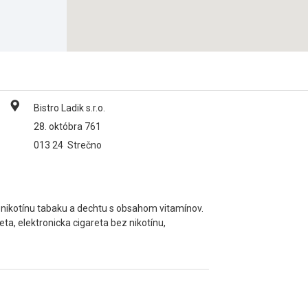
Bistro Ladik s.r.o.
28. októbra 761
013 24
Strečno
z nikotínu tabaku a dechtu s obsahom vitamínov.
eta, elektronicka cigareta bez nikotínu,