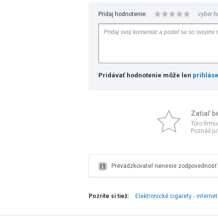
Pridaj hodnotenie:
vyber h
Pridávať hodnotenie môže len
prihlás
Zatiaľ b
Túto firmu
Poznáš ju?
Prevádzkovateľ nenesie zodpovednosť z
Pozrite si tiež:
Elektronické cigarety ‑ intern