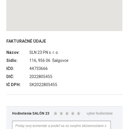
FAKTURAČNÉ ÚDAJE
Názov:
SLN 23 PN s. r. o.
Sídlo:
116, 956 06 Šalgovce
IČO:
44733666
DIČ:
2022805455
IČ DPH:
SK2022805455
Hodnotenia SALÓN 23
vyber hodnotenie