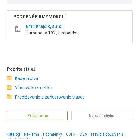
PODOBNÉ FIRMY V OKOLÍ
Emil Krajčík, s.r.o.
Hurbanova 192 , Leopoldov
Pozrite si tiež:
Kaderníctva
Vlasová kozmetika
Predlžovanie a zahusťovanie vlasov
Pridať firmu
Nahlásiť chybu
Katalóg
|
Reklama
|
Podmienky
|
GDPR
|
DSA
|
Pravidlá používania
|