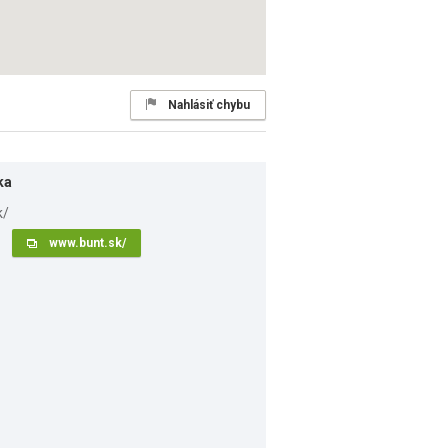
Nahlásiť chybu
ka
www.bunt.sk/