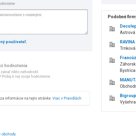
odnotenie
Podobné firmy
Decole
Astrová 
ený používateľ
.
RAVINA s
Trnková 
Francúz
Záhorská
ez hodnotenia
Bystrica
 zatiaľ nikto nehodnotil.
 Pridaj k nej svoje hodnotenie.
MANUTAN
Obchodná
Bigroup, 
a informácie na tejto stránke.
Viac v Pravidlách
Vyšehrad
vé obchody