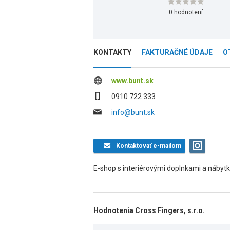
0 hodnotení
KONTAKTY
FAKTURAČNÉ ÚDAJE
O
www.bunt.sk
0910 722 333
info@bunt.sk
Kontaktovať
e-mailom
E-shop s interiérovými doplnkami a nábyt
Hodnotenia Cross Fingers, s.r.o.