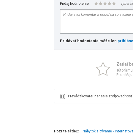
Pridaj hodnotenie:
vyber h
Pridávať hodnotenie môže len
prihlás
Zatiaľ b
Túto firmu
Poznáš ju?
Prevádzkovateľ nenesie zodpovednosť z
Pozrite si tiež:
Nábytok a bývanie ‑ interneto