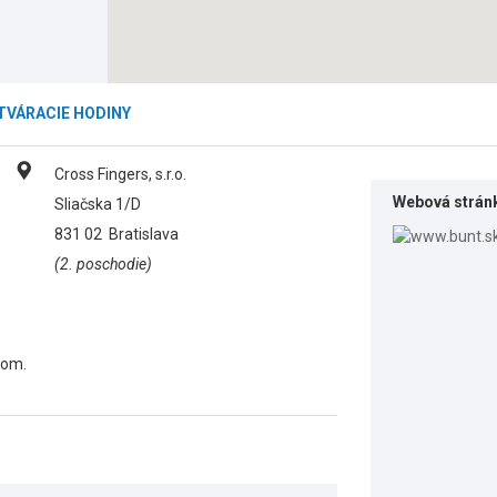
TVÁRACIE HODINY
Cross Fingers, s.r.o.
Webová strán
Sliačska 1/D
831 02
Bratislava
(2. poschodie)
kom.