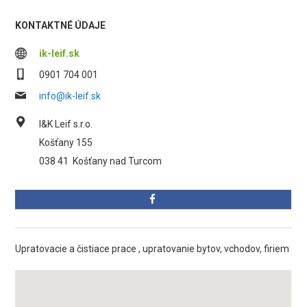
KONTAKTNÉ ÚDAJE
ik-leif.sk
0901 704 001
info@ik-leif.sk
I&K Leif s.r.o.
Košťany 155
038 41
Košťany nad Turcom
Upratovacie a čistiace prace , upratovanie bytov, vchodov, firiem