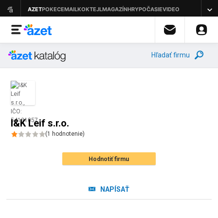
Hľadať firmu
I&K Leif s.r.o.
(
1
hodnotenie
)
Hodnotiť firmu
NAPÍSAŤ