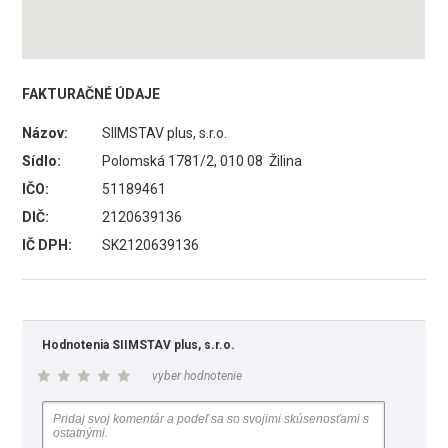
FAKTURAČNÉ ÚDAJE
Názov:
SIIMSTAV plus, s.r.o.
Sídlo:
Polomská 1781/2, 010 08 Žilina
IČO:
51189461
DIČ:
2120639136
IČ DPH:
SK2120639136
Hodnotenia SIIMSTAV plus, s.r.o.
vyber hodnotenie