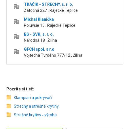
TKÁČIK - STRECHY, s. r. o.
Zátočná 227 , Rajecké Teplice
Michal Kianička
Poluvsie 15 , Rajecké Teplice
BS - SVK, s. r. o.
Národná 18 , Žilina
GFCH spol. s r.o.
Vojtecha Tvrdého 777/12 , Žilina
Pozrite si tiež:
Klampiari a pokrývači
Strechy a strešné krytiny
Strešné krytiny ‑ výroba