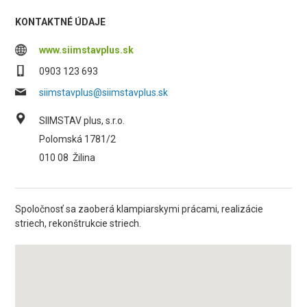
KONTAKTNÉ ÚDAJE
www.siimstavplus.sk
0903 123 693
siimstavplus@siimstavplus.sk
SIIMSTAV plus, s.r.o.
Polomská 1781/2
010 08
Žilina
Spoločnosť sa zaoberá klampiarskymi prácami, realizácie
striech, rekonštrukcie striech.