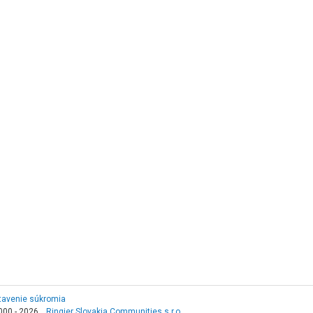
tavenie súkromia
000 - 2026,
Ringier Slovakia Communities s.r.o.