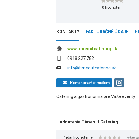
0 hodnotení
KONTAKTY
FAKTURAČNÉ ÚDAJE
P
www.timeoutcatering.sk
0918 227 782
info@timeoutcatering.sk
Kontaktovať
e-mailom
Catering a gastronómia pre Vaše eventy
Hodnotenia Timeout Catering
Pridaj hodnotenie:
vyber h