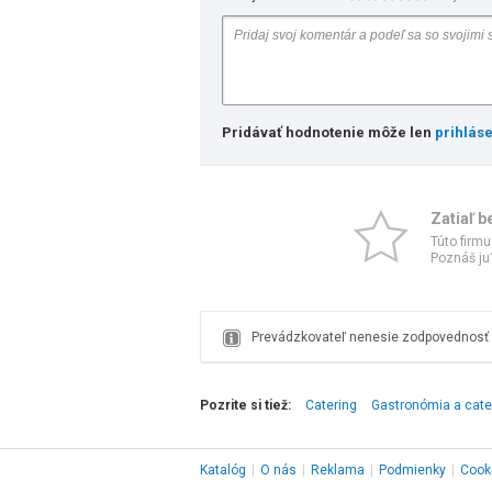
Pridávať hodnotenie môže len
prihlás
Zatiaľ b
Túto firmu
Poznáš ju?
Prevádzkovateľ nenesie zodpovednosť z
Pozrite si tiež:
Catering
Gastronómia a cate
Katalóg
|
O nás
|
Reklama
|
Podmienky
|
Cook