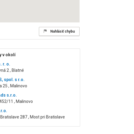
Nahlásiť chybu
 v okolí
 r. o.
ná 2 , Blatné
 spol. s r.o.
 25 , Malinovo
ds s.r.o.
452/11 , Malinovo
.r.o.
 Bratislave 287 , Most pri Bratislave