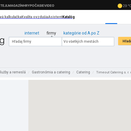
internet
firmy
kategórie od A po Z
lužby a remeslá
Gastronómia a catering
Catering
/
/
/
Timeout Catering s. r. 