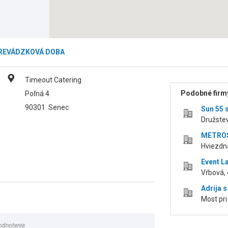
REVÁDZKOVÁ DOBA
Timeout Catering
Podobné firmy
Poľná 4
90301
Senec
Sun 55 s.
Družstev
METROS,
Hviezdna
Event La
Vŕbová, 
Adrija s
Most pri
odnotenie