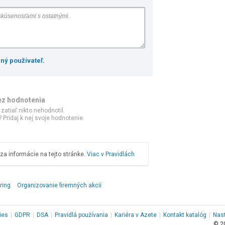
ený používateľ
.
ez hodnotenia
 zatiaľ nikto nehodnotil.
 Pridaj k nej svoje hodnotenie.
a informácie na tejto stránke.
Viac v Pravidlách
ring
Organizovanie firemných akcií
ies
|
GDPR
|
DSA
|
Pravidlá používania
|
Kariéra v Azete
|
Kontakt
katalóg
|
Nas
© 2