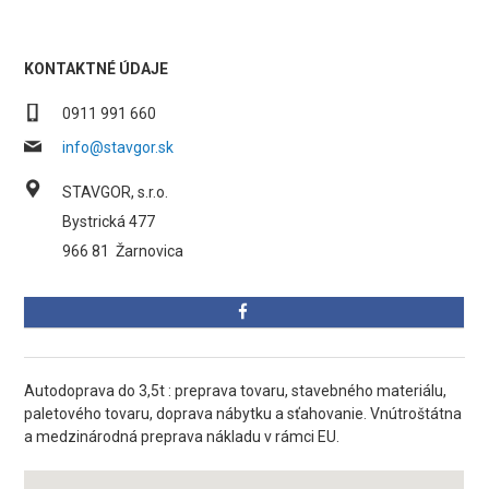
KONTAKTNÉ ÚDAJE
0911 991 660
info@stavgor.sk
STAVGOR, s.r.o.
Bystrická 477
966 81
Žarnovica
Autodoprava do 3,5t : preprava tovaru, stavebného materiálu,
paletového tovaru, doprava nábytku a sťahovanie. Vnútroštátna
a medzinárodná preprava nákladu v rámci EU.