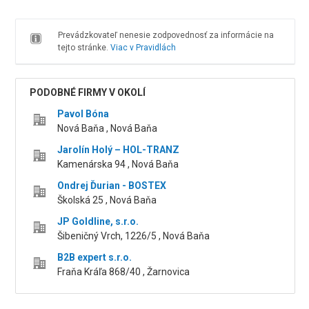
Prevádzkovateľ nenesie zodpovednosť za informácie na
tejto stránke.
Viac v Pravidlách
PODOBNÉ FIRMY V OKOLÍ
Pavol Bóna
Nová Baňa , Nová Baňa
Jarolín Holý – HOL-TRANZ
Kamenárska 94 , Nová Baňa
Ondrej Ďurian - BOSTEX
Školská 25 , Nová Baňa
JP Goldline, s.r.o.
Šibeničný Vrch, 1226/5 , Nová Baňa
B2B expert s.r.o.
Fraňa Kráľa 868/40 , Žarnovica