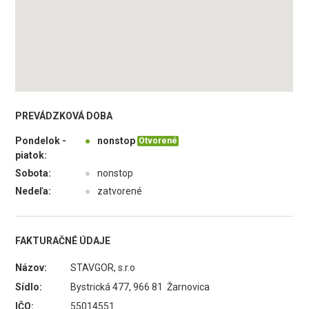
PREVÁDZKOVÁ DOBA
Pondelok -
●
nonstop
Otvorené
piatok:
Sobota:
●
nonstop
Nedeľa:
●
zatvorené
FAKTURAČNÉ ÚDAJE
Názov:
STAVGOR, s.r.o
Sídlo:
Bystrická 477, 966 81 Žarnovica
IČO:
55014551