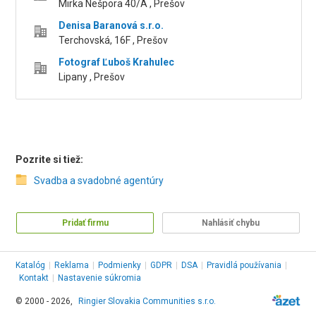
Mirka Nešpora 40/A , Prešov
Denisa Baranová s.r.o.
Terchovská, 16F , Prešov
Fotograf Ľuboš Krahulec
Lipany , Prešov
Pozrite si tiež:
Svadba a svadobné agentúry
Pridať firmu
Nahlásiť chybu
Katalóg
|
Reklama
|
Podmienky
|
GDPR
|
DSA
|
Pravidlá používania
|
Kontakt
|
Nastavenie súkromia
© 2000 - 2026,
Ringier Slovakia Communities s.r.o.