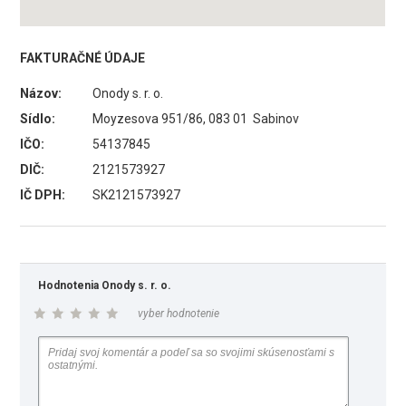
FAKTURAČNÉ ÚDAJE
Názov:
Onody s. r. o.
Sídlo:
Moyzesova 951/86, 083 01 Sabinov
IČO:
54137845
DIČ:
2121573927
IČ DPH:
SK2121573927
Hodnotenia Onody s. r. o.
vyber hodnotenie