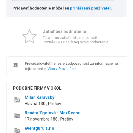
Pridávať hodnotenie môže len
prihlásený používateľ
.
Zatiaľ bez hodnotenia
Túto firmu zatiaľ nikto nehodnotil.
Poznáš ju? Pridaj k nej svoje hodnotenie.
Prevádzkovateľ nenesie zodpovednosť za informácie na
tejto stránke.
Viac v Pravidlách
PODOBNÉ FIRMY V OKOLÍ
Milan Kaľavský
Hlavná 130 , Prešov
Renáta Zgolová - MaxDecor
17.novembra 188 , Prešov
eventguru s.r.o.