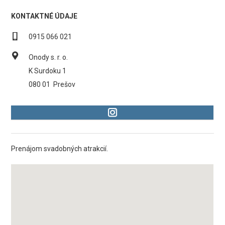
KONTAKTNÉ ÚDAJE
0915 066 021
Onody s. r. o.
K Surdoku 1
080 01
Prešov
Prenájom svadobných atrakcií.